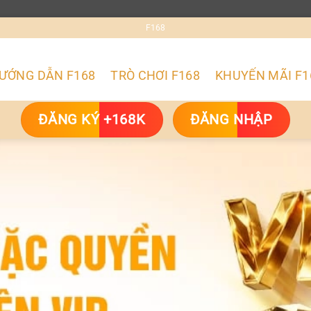
F168
ƯỚNG DẪN F168
TRÒ CHƠI F168
KHUYẾN MÃI F1
ĐĂNG KÝ +168K
ĐĂNG NHẬP