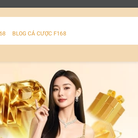
68
BLOG CÁ CƯỢC F168