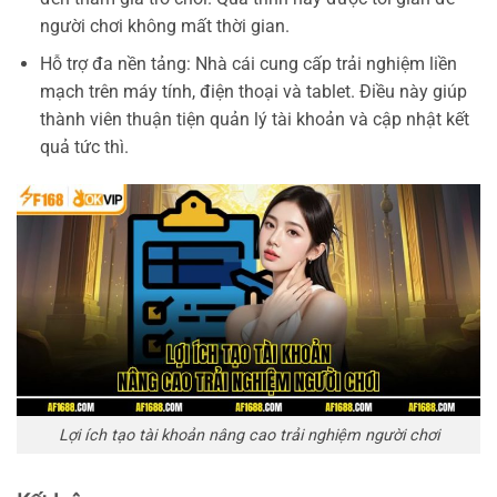
người chơi không mất thời gian.
Hỗ trợ đa nền tảng: Nhà cái cung cấp trải nghiệm liền
mạch trên máy tính, điện thoại và tablet. Điều này giúp
thành viên thuận tiện quản lý tài khoản và cập nhật kết
quả tức thì.
Lợi ích tạo tài khoản nâng cao trải nghiệm người chơi