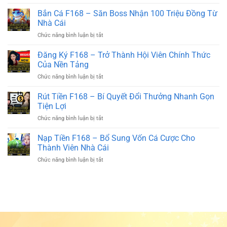
Casino
Gian
Đổi
F168
Bắn Cá F168 – Săn Boss Nhận 100 Triệu Đồng Từ
Cá
Thưởng
–
Cược
Nhà Cái
Hot
Kho
Hot
ở
Chức năng bình luận bị tắt
Game
Nhất
Bắn
Sòng
Năm
Cá
Đăng Ký F168 – Trở Thành Hội Viên Chính Thức
Bạc
2025
F168
Sống
Của Nền Tảng
–
Động
ở
Chức năng bình luận bị tắt
Săn
Cho
Đăng
Boss
Hội
Ký
Rút Tiền F168 – Bí Quyết Đổi Thưởng Nhanh Gọn
Nhận
Viên
F168
100
Tiện Lợi
–
Triệu
ở
Chức năng bình luận bị tắt
Trở
Đồng
Rút
Thành
Từ
Tiền
Nạp Tiền F168 – Bổ Sung Vốn Cá Cược Cho
Hội
Nhà
F168
Viên
Thành Viên Nhà Cái
Cái
–
Chính
ở
Chức năng bình luận bị tắt
Bí
Thức
Nạp
Quyết
Của
Tiền
Đổi
Nền
F168
Thưởng
Tảng
–
Nhanh
Bổ
Gọn
Sung
Tiện
Vốn
Lợi