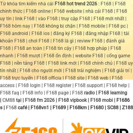
Cá
Từ khóa tìm kiếm nhà cái
F168 hot trend 2026
: F168 | F168
Cược
chính thức | F168 online | F168 website | nhà cái F168 | F168
Cho
Thành
uy tín | link F168 | vào F168 | truy cập F168 | F168 mới nhất |
Viên
F168 hôm nay | F168 không bị chặn | F168 mobile | F168 pc |
Nhà
Cái
F168 android | F168 ios | đăng ký F168 | đăng nhập F168 | tài
khoản F168 | chơi F168 | F168 là gì | review F168 | đánh giá
F168 | F168 an toàn | F168 tin cậy | F168 hợp pháp | F168
nhanh | F168 mượt | F168 ổn định | website F168 | cổng game
F168 | nền tảng F168 | F168 link mới | F168 chính chủ | F168 uy
tín nhất | F168 cho người mới | F168 trải nghiệm | F168 giải trí |
F168 trực tuyến | F168 officia l F168 site | F168 web | F168
access | F168 login | F168 register | F168 support | F168 help |
F168 faq | F168 info | F168 page | F168
radio | F168
learning
|
CM88
tại | F168
fm 2026 | F168
vipbook | F168
mobi |
F1686
s |
F168
café |
F168vn1 |
F1689 |
F168km |
F1680 |
SC88 |
Z188