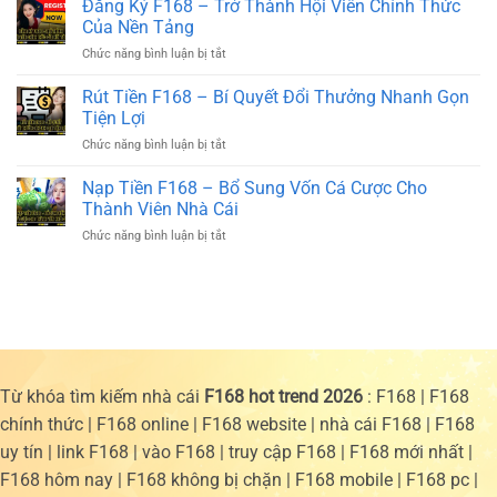
Đăng Ký F168 – Trở Thành Hội Viên Chính Thức
Bạc
2025
F168
Sống
Của Nền Tảng
–
Động
ở
Chức năng bình luận bị tắt
Săn
Cho
Đăng
Boss
Hội
Ký
Rút Tiền F168 – Bí Quyết Đổi Thưởng Nhanh Gọn
Nhận
Viên
F168
100
Tiện Lợi
–
Triệu
ở
Chức năng bình luận bị tắt
Trở
Đồng
Rút
Thành
Từ
Tiền
Nạp Tiền F168 – Bổ Sung Vốn Cá Cược Cho
Hội
Nhà
F168
Viên
Thành Viên Nhà Cái
Cái
–
Chính
ở
Chức năng bình luận bị tắt
Bí
Thức
Nạp
Quyết
Của
Tiền
Đổi
Nền
F168
Thưởng
Tảng
–
Nhanh
Bổ
Gọn
Sung
Tiện
Vốn
Lợi
Cá
Từ khóa tìm kiếm nhà cái
F168 hot trend 2026
: F168 | F168
Cược
chính thức | F168 online | F168 website | nhà cái F168 | F168
Cho
Thành
uy tín | link F168 | vào F168 | truy cập F168 | F168 mới nhất |
Viên
F168 hôm nay | F168 không bị chặn | F168 mobile | F168 pc |
Nhà