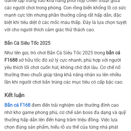
Game tập trung vào khả năng phối hợp chiến thuật giữa
các người chơi trong phòng. Con rồng biển khổng lồ có sức
mạnh cực lớn nhưng phần thưởng cũng rất hấp dẫn, đặc
biệt khi tiêu diệt ở các mốc máu thấp. Đây là lựa chọn tuyệt
vời cho người thích cảm giác thử thách cao.
Bắn Cá Siêu Tốc 2025
Như tên gọi, trò chơi Bắn Cá Siêu Tốc 2025 trong
bắn cá
F1688
sở hữu tốc độ xử lý cực nhanh, phù hợp với người
yêu thích lối chơi cuốn hút, không chờ đợi lâu. Cơ chế nổ
thưởng theo chuỗi giúp tăng khả năng nhân xu lên nhiều
lần khi người chơi bắn trúng các mục tiêu có cấp bậc cao.
Kết luận
Bắn cá F168
đem đến trải nghiệm săn thưởng đỉnh cao
nhờ kho game phong phú, cơ chế săn boss đa dạng và quỹ
thưởng hấp dẫn lên đến hàng trăm triệu đồng. Việc lựa
chọn đúng sản phẩm, hiểu rõ ưu thế của từng nhà phát