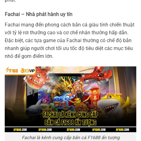
Fachai – Nhà phát hành uy tín
Fachai mang đến phong cách bắn cá giàu tính chiến thuật
với tỷ lệ rơi thưởng cao và cơ chế nhân thưởng hấp dẫn.
Đặc biệt, các tựa game của Fachai thường có chế độ bắn
nhanh giúp người chơi tối ưu tốc độ tiêu diệt các mục tiêu
nhỏ để gom điểm lớn.
Fachai là kênh cung cấp bắn cá F1688 ấn tượng