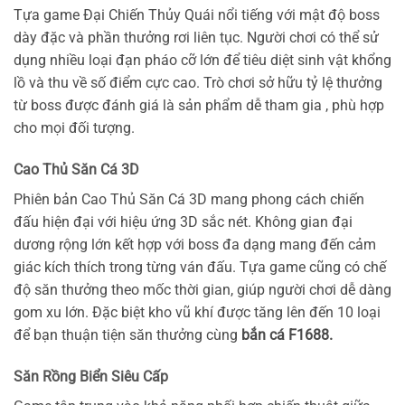
Tựa game Đại Chiến Thủy Quái nổi tiếng với mật độ boss
dày đặc và phần thưởng rơi liên tục. Người chơi có thể sử
dụng nhiều loại đạn pháo cỡ lớn để tiêu diệt sinh vật khổng
lồ và thu về số điểm cực cao. Trò chơi sở hữu tỷ lệ thưởng
từ boss được đánh giá là sản phẩm dễ tham gia , phù hợp
cho mọi đối tượng.
Cao Thủ Săn Cá 3D
Phiên bản Cao Thủ Săn Cá 3D mang phong cách chiến
đấu hiện đại với hiệu ứng 3D sắc nét. Không gian đại
dương rộng lớn kết hợp với boss đa dạng mang đến cảm
giác kích thích trong từng ván đấu. Tựa game cũng có chế
độ săn thưởng theo mốc thời gian, giúp người chơi dễ dàng
gom xu lớn. Đặc biệt kho vũ khí được tăng lên đến 10 loại
để bạn thuận tiện săn thưởng cùng
bắn cá F1688.
Săn Rồng Biển Siêu Cấp