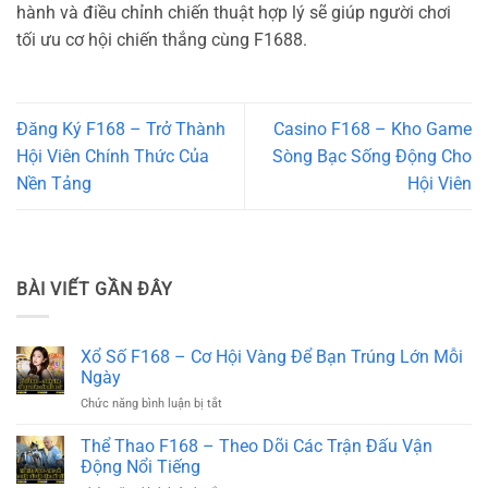
hành và điều chỉnh chiến thuật hợp lý sẽ giúp người chơi
tối ưu cơ hội chiến thắng cùng F1688.
Đăng Ký F168 – Trở Thành
Casino F168 – Kho Game
Hội Viên Chính Thức Của
Sòng Bạc Sống Động Cho
Nền Tảng
Hội Viên
BÀI VIẾT GẦN ĐÂY
Xổ Số F168 – Cơ Hội Vàng Để Bạn Trúng Lớn Mỗi
Ngày
ở
Chức năng bình luận bị tắt
Xổ
Số
Thể Thao F168 – Theo Dõi Các Trận Đấu Vận
F168
Động Nổi Tiếng
–