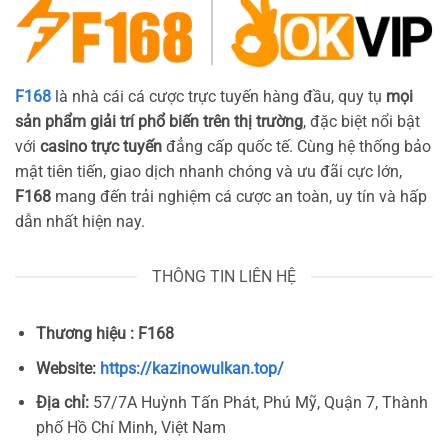
F168
là nhà cái cá cược trực tuyến hàng đầu, quy tụ
mọi
sản phẩm giải trí phổ biến trên thị trường
, đặc biệt nổi bật
với
casino trực tuyến
đẳng cấp quốc tế. Cùng hệ thống bảo
mật tiên tiến, giao dịch nhanh chóng và ưu đãi cực lớn,
F168
mang đến trải nghiệm cá cược an toàn, uy tín và hấp
dẫn nhất hiện nay.
THÔNG TIN LIÊN HỆ
Thương hiệu : F168
Website:
https://kazinowulkan.top/
Địa chỉ:
57/7A Huỳnh Tấn Phát, Phú Mỹ, Quận 7, Thành
phố Hồ Chí Minh, Việt Nam