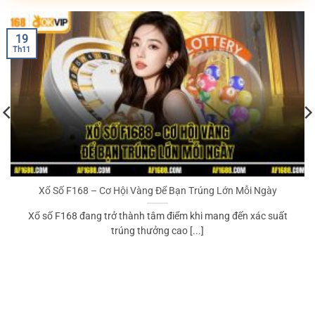
của người dùng. Hệ thống được tối ưu trên mọi nền
tảng từ
Android
,
iOS
đến
PC
, sở hữu tốc độ truy cập
19
nhanh, giao diện thân thiện và thao tác đơn giản.
Th11
Người chơi có thể dễ dàng trải nghiệm mọi tính năng
chỉ với vài bước đăng nhập cơ bản. Bên cạnh đó,
F168
hỗ trợ đa dạng phương thức thanh toán phổ
biến như
Momo
,
ZaloPay
,
ViettelPay
và ngân hàng
trực tuyến. Quy trình
nạp tiền
,
rút tiền
nhanh chóng,
thuận tiện, giúp người chơi tiết kiệm thời gian trong
quá trình giao dịch. Đây cũng là một trong những yếu
tố giúp nền tảng nhận được nhiều đánh giá tích cực
Xổ Số F168 – Cơ Hội Vàng Để Bạn Trúng Lớn Mỗi Ngày
từ cộng đồng người chơi.
Xổ số F168 đang trở thành tâm điểm khi mang đến xác suất
trúng thưởng cao [...]
Truy cập ngay
Link
F168
:
https://kazinowulkan.top/
để nhận ưu đãi
168K
dành
cho thành viên mới và bắt đầu hành trình trải nghiệm
thế giới giải trí trực tuyến đầy hấp dẫn. Với nhiều
chương trình
khuyến mãi
, hệ thống trò chơi phong phú