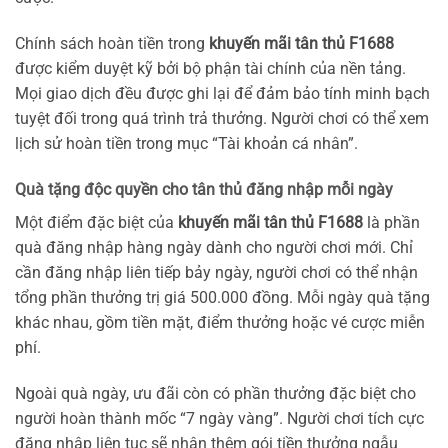
Chính sách hoàn tiền trong
khuyến mãi tân thủ F1688
được kiểm duyệt kỹ bởi bộ phận tài chính của nền tảng.
Mọi giao dịch đều được ghi lại để đảm bảo tính minh bạch
tuyệt đối trong quá trình trả thưởng. Người chơi có thể xem
lịch sử hoàn tiền trong mục “Tài khoản cá nhân”.
Quà tặng độc quyền cho tân thủ đăng nhập mỗi ngày
Một điểm đặc biệt của
khuyến mãi tân thủ F1688
là phần
quà đăng nhập hàng ngày dành cho người chơi mới. Chỉ
cần đăng nhập liên tiếp bảy ngày, người chơi có thể nhận
tổng phần thưởng trị giá 500.000 đồng. Mỗi ngày quà tặng
khác nhau, gồm tiền mặt, điểm thưởng hoặc vé cược miễn
phí.
Ngoài quà ngày, ưu đãi còn có phần thưởng đặc biệt cho
người hoàn thành mốc “7 ngày vàng”. Người chơi tích cực
đăng nhập liên tục sẽ nhận thêm gói tiền thưởng ngẫu