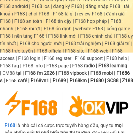
Cái
F168 android | F168 ios | đăng ký F168 | đăng nhập F168 | tài
khoản F168 | chơi F168 | F168 là gì | review F168 | đánh giá
F168 | F168 an toàn | F168 tin cậy | F168 hợp pháp | F168
nhanh | F168 mượt | F168 ổn định | website F168 | cổng game
F168 | nền tảng F168 | F168 link mới | F168 chính chủ | F168 uy
tín nhất | F168 cho người mới | F168 trải nghiệm | F168 giải trí |
F168 trực tuyến | F168 officia l F168 site | F168 web | F168
access | F168 login | F168 register | F168 support | F168 help |
F168 faq | F168 info | F168 page | F168
radio | F168
learning
|
CM88
tại | F168
fm 2026 | F168
vipbook | F168
mobi |
F1686
s |
F168
café |
F168vn1 |
F1689 |
F168km |
F1680 |
SC88 |
Z188
F168
là nhà cái cá cược trực tuyến hàng đầu, quy tụ
mọi
sản phẩm giải trí phổ biến trên thị trường
, đặc biệt nổi bật