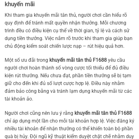
khuyến mãi
Khi tham gia khuyến mãi tân thủ, người chơi cần hiểu rõ
quy định để tránh mất quyền nhận thưởng. Mỗi chương
trình đều có điều kiện cụ thể về thời gian, tỷ lệ và cách sử
dụng tiền thưởng. Việc nắm rõ trước khi tham gia giúp bạn
chủ động kiểm soát chiến lược nạp – rút hiệu quả hơn.
Một số ưu đãi trong
khuyến mãi tân thủ F1688
yêu cầu
người chơi hoàn thành số vòng cược tối thiểu để đủ điều
kiện rút thưởng. Nếu chưa đạt, phần tiền thưởng sẽ bị tạm
giữ cho đến khi đủ số lượt cược hợp lệ. Điều này nhằm
đảm bảo công bằng và tránh lạm dụng khuyến mãi từ các
tài khoản ảo.
Người chơi cũng nên lưu ý rằng
khuyến mãi tân thủ F1688
chỉ áp dụng một lần cho mỗi tài khoản hợp lệ. Việc đăng ký
nhiều tài khoản để nhận thưởng có thể khiến toàn bộ phần
quà bị hủy. Đội ngũ kỹ thuật kiểm duyệt chặt chẽ nhằm duy