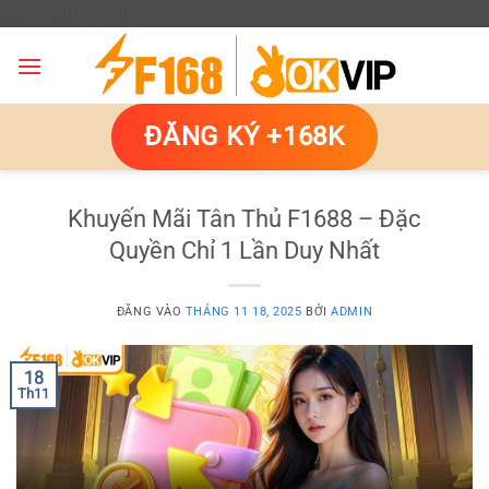
Bỏ
paitowarnasdy.nl
qua
nội
dung
ĐĂNG KÝ +168K
Khuyến Mãi Tân Thủ F1688 – Đặc
Quyền Chỉ 1 Lần Duy Nhất
ĐĂNG VÀO
THÁNG 11 18, 2025
BỞI
ADMIN
18
Th11