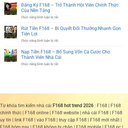
Năm
Cá
Đăng Ký F168 – Trở Thành Hội Viên Chính Thức
Bạc
2025
F168
Sống
Của Nền Tảng
–
Động
ở
Chức năng bình luận bị tắt
Săn
Cho
Đăng
Boss
Hội
Ký
Rút Tiền F168 – Bí Quyết Đổi Thưởng Nhanh Gọn
Nhận
Viên
F168
100
Tiện Lợi
–
Triệu
ở
Chức năng bình luận bị tắt
Trở
Đồng
Rút
Thành
Từ
Tiền
Nạp Tiền F168 – Bổ Sung Vốn Cá Cược Cho
Hội
Nhà
F168
Viên
Thành Viên Nhà Cái
Cái
–
Chính
ở
Chức năng bình luận bị tắt
Bí
Thức
Nạp
Quyết
Của
Tiền
Đổi
Nền
F168
Thưởng
Tảng
–
Nhanh
Bổ
Gọn
Sung
Tiện
Vốn
Lợi
Cá
Từ khóa tìm kiếm nhà cái
F168 hot trend 2026
: F168 | F168
Cược
chính thức | F168 online | F168 website | nhà cái F168 | F168
Cho
Thành
uy tín | link F168 | vào F168 | truy cập F168 | F168 mới nhất |
Viên
F168 hôm nay | F168 không bị chặn | F168 mobile | F168 pc |
Nhà