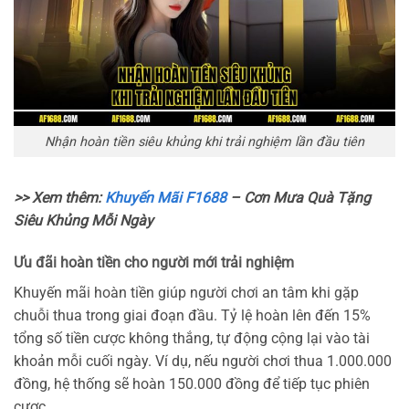
Nhận hoàn tiền siêu khủng khi trải nghiệm lần đầu tiên
>> Xem thêm:
Khuyến Mãi F1688
– Cơn Mưa Quà Tặng
Siêu Khủng Mỗi Ngày
Ưu đãi hoàn tiền cho người mới trải nghiệm
Khuyến mãi hoàn tiền giúp người chơi an tâm khi gặp
chuỗi thua trong giai đoạn đầu. Tỷ lệ hoàn lên đến 15%
tổng số tiền cược không thắng, tự động cộng lại vào tài
khoản mỗi cuối ngày. Ví dụ, nếu người chơi thua 1.000.000
đồng, hệ thống sẽ hoàn 150.000 đồng để tiếp tục phiên
cược.